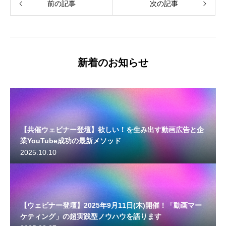
前の記事
次の記事
新着のお知らせ
【共催ウェビナー登壇】欲しい！を生み出す動画広告と企
業YouTube成功の最新メソッド
2025.10.10
【ウェビナー登壇】2025年9月11日(木)開催！「動画マー
ケティング」の超実践型ノウハウを語ります