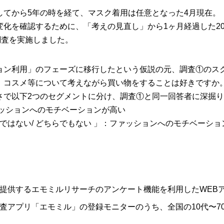
してから5年の時を経て、マスク着用は任意となった4月現在。
化を確認するために、「考えの見直し」から1ヶ月経過した2024
調査を実施しました。
ョン利用」のフェーズに移行したという仮説の元、調査①のス
、コスメ等について考えながら買い物をすることは好きですか
さで以下2つのセグメントに分け、調査①と同一回答者に深掘
ァッションへのモチベーションが高い
きではない/ どちらでもない 」：ファッションへのモチベーショ
提供するエモミルリサーチのアンケート機能を利用したWEB
査アプリ「エモミル」の登録モニターのうち、全国の10代〜7