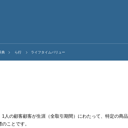
辞典
ら行
ライフタイムバリュー
、1人の顧客顧客が生涯（全取引期間）にわたって、特定の商
標のことです。